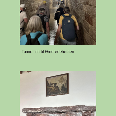
Tunnel inn til Ørneredeheisen