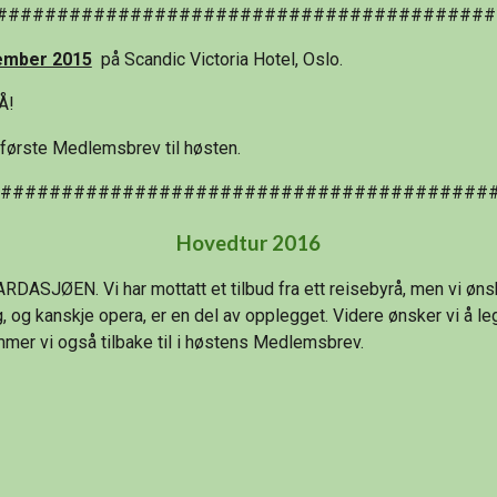
#########################################
ember 2015
  på Scandic Victoria Hotel, Oslo. 
Å!
 første Medlemsbrev til høsten.
#########################################
Hovedtur 2016
GARDASJØEN. Vi har mottatt et tilbud fra ett reisebyrå, men vi ønsk
 og kanskje opera, er en del av opplegget. Videre ønsker vi å legg
 kommer vi også tilbake til i høstens Medlemsbrev.