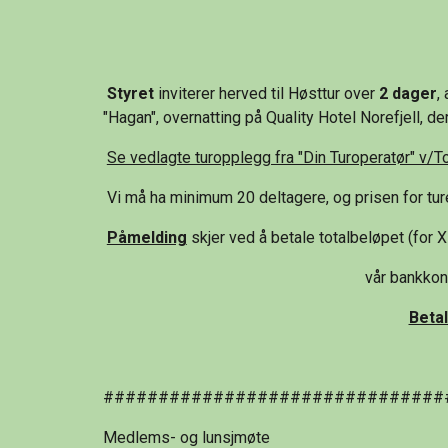
 Styret
 inviterer herved til Høsttur over 
2 dager
,
"Hagan", overnatting på Quality Hotel Norefjell, d
Se vedlagte turopplegg fra "Din Turoperatør" v/T
 Vi må ha minimum 20 deltagere, og prisen for tur
Påmelding
 skjer ved å betale totalbeløpet (for X 
vår bankkont
Betal
###############################
Medlems- og lunsjmøte