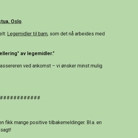
stua, Oslo
.
lt: 
Legemidler til barn
, som det nå arbeides med 
ellering" av legemidler."
 kassereren ved ankomst – vi ønsker minst mulig 
############
n fikk mange positive tilbakemeldinger. Bl.a. en 
 sagt!