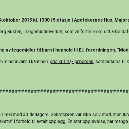
.oktober 2015 kl. 1300 i 5.etasje i Apotekernes Hus, Major
erg Rusten, i Legemiddelverket, som vil fortelle om sitt arbeidsfe
g av legemidler til barn i henhold til EU forordningen. "Mod
e/mineralvann i kantinen, 
pris kr.110,- pr.person
, som betales til
#########################################
l 11.mai med 33 deltagere. Sekretæren var ikke selv med, men ture
kstra" i forhold til avtalt opplegg. En stor opplevelse, har mange