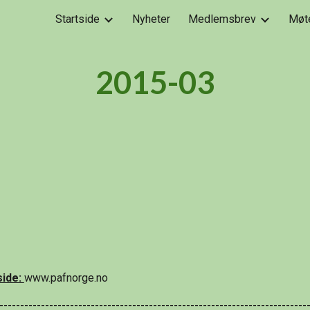
Startside
Nyheter
Medlemsbrev
Møt
ip to main content
Skip to navigat
2015-03
ide: 
www.pafnorge.no                      
--------------------------------------------------------------------------