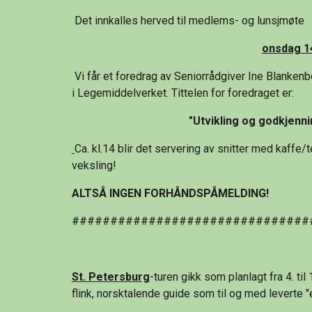
 Det innkalles herved til medlems- og lunsjmøte
onsdag 14
 Vi får et foredrag av Seniorrådgiver Ine Blankenb
i Legemiddelverket. Tittelen for foredraget er:
"Utvikling og godkjennin
Ca. kl.14 blir det servering av snitter med kaffe/t
veksling!
ALTSÅ INGEN FORHÅNDSPÅMELDING!
###############################
St. Petersburg
-turen gikk som planlagt fra 4. ti
flink, norsktalende guide som til og med leverte "e