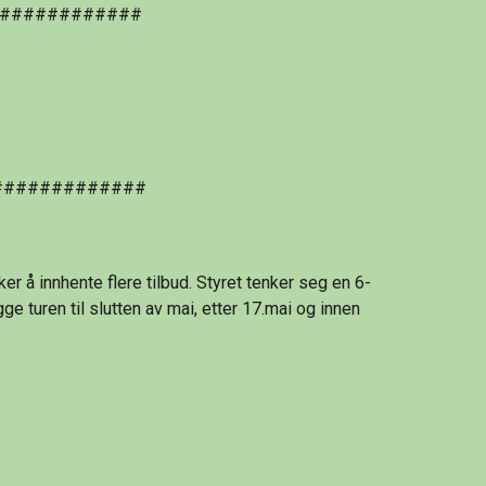
############
#############
er å innhente flere tilbud. Styret tenker seg en 6-
e turen til slutten av mai, etter 17.mai og innen 