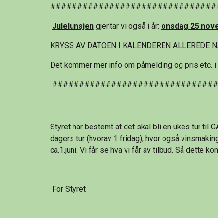
###############################
Julelunsjen
 gjentar vi også i år: 
onsdag 25.nov
KRYSS AV DATOEN I KALENDEREN ALLEREDE N
Det kommer mer info om påmelding og pris etc. i
 ##############################
Styret har bestemt at det skal bli en ukes tur til 
dagers tur (hvorav 1 fridag), hvor også vinsmaking,
ca.1.juni. Vi får se hva vi får av tilbud. Så dette
 For Styret