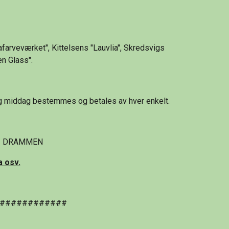
afarveværket", Kittelsens "Lauvlia", Skredsvigs 
en Glass".
 og middag bestemmes og betales av hver enkelt.
3021 DRAMMEN
a osv.
############