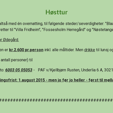
Høsttur
 altså med én overnatting, til følgende steder/severdigheter: "Bla
eretter til "Villa Fridheim", "Fossesholm Herregård" og "Nøstetang
or Ødegård.
en er 
kr.2.600 pr.person
 inkl. alle måltider. Men 
drikke
 til lunsj
antall personer) til
o: 
6003 05 05053
 -   PAF v/Kjellbjørn Rusten, Underlia 6 A, 
ingsfrist: 1.august 2015 - men jo før jo heller - først til møll
#########################################