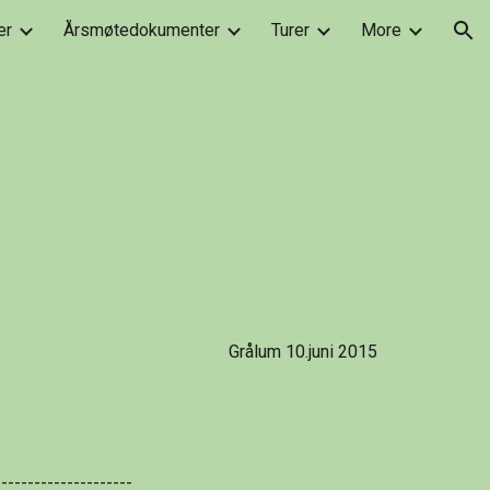
er
Årsmøtedokumenter
Turer
More
ion
Grålum 10.juni 2015
---------------------