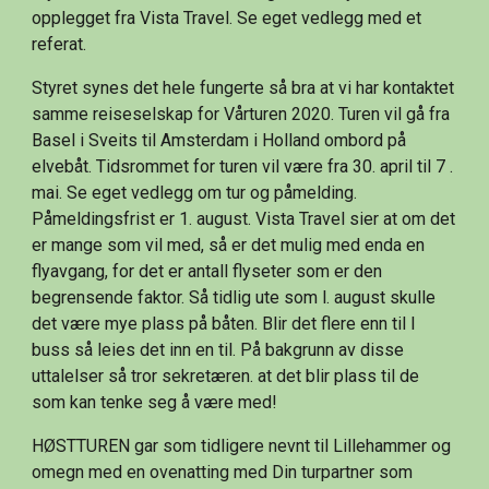
opplegget fra Vista Travel. Se eget vedlegg med et 
referat. 
Styret synes det hele fungerte så bra at vi har kontaktet 
samme reiseselskap for Vårturen 2020. Turen vil gå fra 
Basel i Sveits til Amsterdam i Holland ombord på 
elvebåt. Tidsrommet for turen vil være fra 30. april til 7 . 
mai. Se eget vedlegg om tur og påmelding. 
Påmeldingsfrist er 1. august. Vista Travel sier at om det 
er mange som vil med, så er det mulig med enda en 
flyavgang, for det er antall flyseter som er den 
begrensende faktor. Så tidlig ute som l. august skulle 
det være mye plass på båten. Blir det flere enn til I 
buss så leies det inn en til. På bakgrunn av disse 
uttalelser så tror sekretæren. at det blir plass til de 
som kan tenke seg å være med! 
HØSTTUREN gar som tidligere nevnt til Lillehammer og 
omegn med en ovenatting med Din turpartner som 