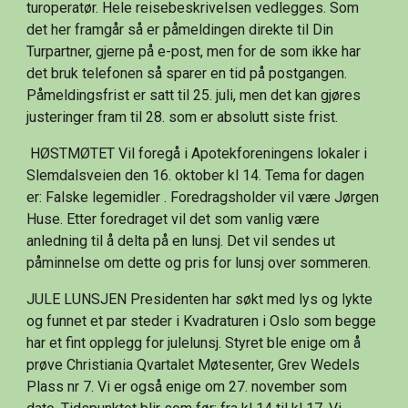
turoperatør. Hele reisebeskrivelsen vedlegges. Som 
det her framgår så er påmeldingen direkte til Din 
Turpartner, gjerne på e-post, men for de som ikke har 
det bruk telefonen så sparer en tid på postgangen. 
Påmeldingsfrist er satt til 25. juli, men det kan gjøres 
justeringer fram til 28. som er absolutt siste frist.
 HØSTMØTET Vil foregå i Apotekforeningens lokaler i 
Slemdalsveien den 16. oktober kl 14. Tema for dagen 
er: Falske legemidler . Foredragsholder vil være Jørgen 
Huse. Etter foredraget vil det som vanlig være 
anledning til å delta på en lunsj. Det vil sendes ut 
påminnelse om dette og pris for lunsj over sommeren. 
JULE LUNSJEN Presidenten har søkt med lys og lykte 
og funnet et par steder i Kvadraturen i Oslo som begge 
har et fint opplegg for julelunsj. Styret ble enige om å 
prøve Christiania Qvartalet Møtesenter, Grev Wedels 
Plass nr 7. Vi er også enige om 27. november som 