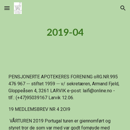
Skip to main content
Skip to navigation
2019-04
PENSJONERTE APOTEKERES FORENING oRG.NR.995 
476 967 -- stiftet 1959 -- v/ sekretæren, Armand Fjeld, 
Gloppeåsen 4, 3261 LARVIK e-post: laifi@online.no - 
tlf.: (+47)95039167 Larvik 12.06.
19 MEDLEMSBREV NR 4 2OI9
 VÅRTUREN 2019 Portugal turen er giennomført og 
styret tror de som var med var godt fornøyde med 