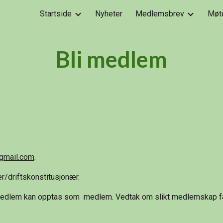
Startside
Nyheter
Medlemsbrev
Møt
ip to main content
Skip to navigat
Bli medlem
gmail.com
.
r/driftskonstitusjonær.
medlem kan opptas som medlem. Vedtak om slikt medlemskap fa