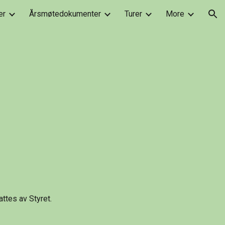
er
Årsmøtedokumenter
Turer
More
ion
ttes av Styret.