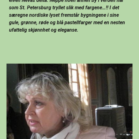
elven Nevas delta. Neppe noen annen by i verden har 
som St. Petersburg tryllet slik med fargene…!! I det 
særegne nordiske lyset fremstår bygningene i sine 
gule, grønne, røde og blå pastellfarger med en nesten 
ufattelig skjønnhet og eleganse.