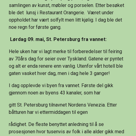
samlingen av kunst, møbler og porselen. Etter besøket 
ble det  lunsj i Restaurant Orangerie.  Været under 
oppholdet har vært solfylt men litt kjølig. I dag ble det 
noe regn for første gang.
 Lørdag 09. mai, St. Petersburg fra vannet:
Hele uken har vi lagt merke til forberedelser til feiring 
av 70års dag for seier over Tyskland. Gatene er pyntet 
og alt er enda renere enn vanlig. Utenfor vårt hotell ble 
gaten vasket hver dag, men i dag hele 3 ganger!
I dag opplevde vi byen fra vannet. Første del gikk 
gjennom noen av byens 43 kanaler, som har
gitt St. Petersburg tilnavnet Nordens Venezia. Etter 
båtturen har vi ettermiddagen til egen
rådighet. De fleste benyttet anledning til å se 
prosesjonen hvor tusenvis av folk i alle alder gikk med 