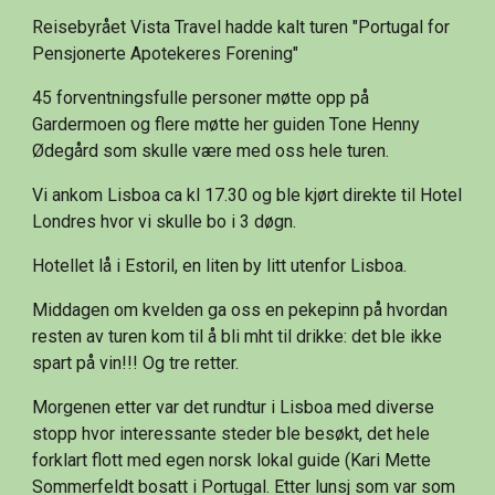
Reisebyrået Vista Travel hadde kalt turen "Portugal for 
Pensjonerte Apotekeres Forening"
45 forventningsfulle personer møtte opp på 
Gardermoen og flere møtte her guiden Tone Henny 
Ødegård som skulle være med oss hele turen.
Vi ankom Lisboa ca kl 17.30 og ble kjørt direkte til Hotel 
Londres hvor vi skulle bo i 3 døgn.
Hotellet lå i Estoril, en liten by litt utenfor Lisboa.
Middagen om kvelden ga oss en pekepinn på hvordan 
resten av turen kom til å bli mht til drikke: det ble ikke 
spart på vin!!! Og tre retter.
Morgenen etter var det rundtur i Lisboa med diverse 
stopp hvor interessante steder ble besøkt, det hele 
forklart flott med egen norsk lokal guide (Kari Mette 
Sommerfeldt bosatt i Portugal. Etter lunsj som var som 