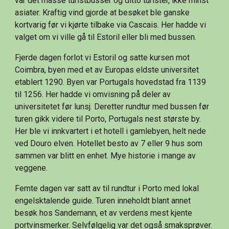
var det masse turistbusser og ditto turister, ikke minst 
asiater. Kraftig vind gjorde at besøket ble ganske 
kortvarig før vi kjørte tilbake via Cascais. Her hadde vi 
valget om vi ville gå til Estoril eller bli med bussen.
Fjerde dagen forlot vi Estoril og satte kursen mot 
Coimbra, byen med et av Europas eldste universitet 
etablert 1290. Byen var Portugals hovedstad fra 1139 
til 1256. Her hadde vi omvisning på deler av 
universitetet før lunsj. Deretter rundtur med bussen før 
turen gikk videre til Porto, Portugals nest største by. 
Her ble vi innkvartert i et hotell i gamlebyen, helt nede 
ved Douro elven. Hotellet besto av 7 eller 9 hus som 
sammen var blitt en enhet. Mye historie i mange av 
veggene.
Femte dagen var satt av til rundtur i Porto med lokal 
engelsktalende guide. Turen inneholdt blant annet 
besøk hos Sandemann, et av verdens mest kjente 
portvinsmerker. Selvfølgelig var det også smaksprøver.