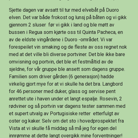
Sjette dagen var avsatt til tur med elvebåt på Duoro 
elven. Det var både frokost og lunsj på båten og vi gikk 
gjennom 2 sluser  før vi gikk i land og ble møtt av 
bussen i Regua som kjørte oss til Quinta Pacheca, en 
av de eldste vingårdene i Duoro -området. Vi var 
forespeilet vin smaking og de fleste av oss regnet nok 
med at det ville bli diverse portviner. Det ble ikke bare 
omvisning og portvin, det ble et festmåltid av de 
sjeldne, for vår gruppe ble ansett som dagens gruppe. 
Familien som driver gården (6 generasjon) hadde 
virkelig gjort mye for at vi skulle ha det bra. Langbord 
for 46 personer med duker, glass og servise pent 
anrettet ute i haven under et langt espalje. Rosevin, 2 
rødviner og så portvin var dagens tester sammen med 
et supert utvalg av Portugisiske retter  etterfulgt av 
oster og kaker. Selv om det sto i hovedprospektet fra 
Vista at vi skulle få middag så må jeg for egen del 
innrømme at dette langt overgikk mine forventninger!