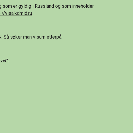
g som er gyldig i Russland og som inneholder 
p://visa.kdmid.ru
Så søker man visum etterpå.
vel"
.