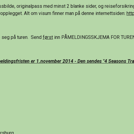
bilde, originalpass med minst 2 blanke sider, og reiseforsikrin
pplegget. Alt om visum finner man på denne internettsiden: 
htt
seg på turen.  Send 
først
 inn PÅMELDINGSSKJEMA FOR TUREN. 
eldingsfristen er 1.november 2014 - Den sendes "4 Seasons Tra
 Petersburg