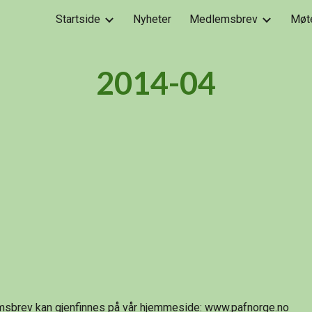
Startside
Nyheter
Medlemsbrev
Møt
ip to main content
Skip to navigat
2014-04
sbrev kan gjenfinnes på vår hjemmeside: 
www.pafnorge.no