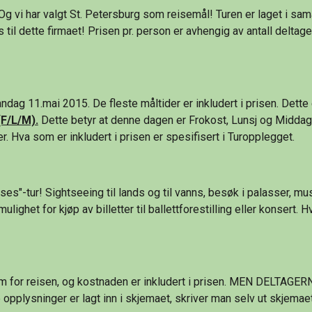
l dette firmaet! Prisen pr. person er avhengig av antall deltag
andag 11.mai 2015. De fleste måltider er inkludert i prisen. Dette
(F/L/M).
 Dette betyr at denne dagen er Frokost, Lunsj og Middag inkl
er. Hva som er inkludert i prisen er spesifisert i Turopplegget.
es"-tur! Sightseeing til lands og til vanns, besøk i palasser, mus
lighet for kjøp av billetter til ballettforestilling eller konsert. 
isum for reisen, og kostnaden er inkludert i prisen. MEN DE
plysninger er lagt inn i skjemaet, skriver man selv ut skjemae