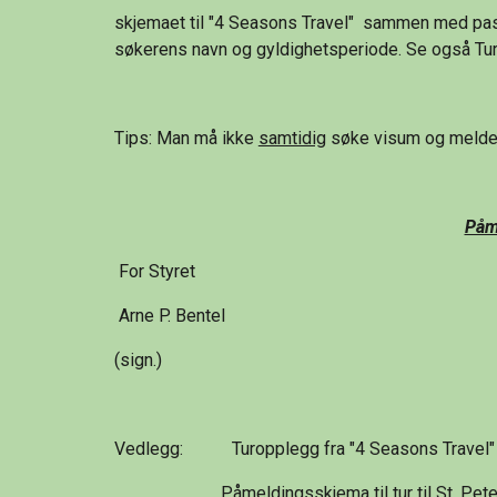
skjemaet til "4 Seasons Travel"  sammen med pass
søkerens navn og gyldighetsperiode. Se også Turo
Tips: Man må ikke 
samtidig
 søke visum og melde 
Påm
 For Styret
 Arne P. Bentel
(sign.)
Vedlegg:           Turopplegg fra "4 Seasons Travel"
                        Påmeldingsskjema til tur til St.