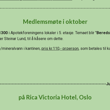
--------------------------------------------------------------------------
Medlemsmøte i oktober
1300
 i Apotekforeningens lokaler i 5. etasje. Temaet blir "
Bereds
er Steinar Lund, til å kåsere om dette.
e/mineralvann i kantinen, 
pris kr.110,- pr.person
, som betales til 
-------------------------------------------------------------------------J
på Rica Victoria Hotel, Oslo