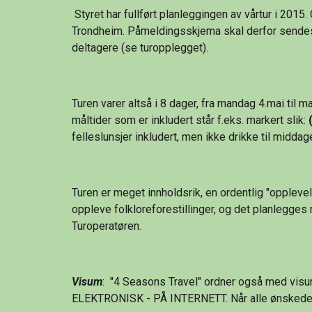
 Styret har fullført planleggingen av vårtur i 2015. Og vi har valgt St. Petersburg som reisemål! Turen er laget i samarbeid med reiseoperatøren "4 Seasons Travel" i 
Trondheim. Påmeldingsskjema skal derfor sendes ti
deltagere (se turopplegget).
Turen varer altså i 8 dager, fra mandag 4.mai til m
måltider som er inkludert står f.eks. markert slik: 
felleslunsjer inkludert, men ikke drikke til middag
Turen er meget innholdsrik, en ordentlig "opplevels
oppleve folkloreforestillinger, og det planlegges mu
Turoperatøren.
Visum
:  "4 Seasons Travel" ordner også med v
ELEKTRONISK - PÅ INTERNETT. Når alle ønskede op