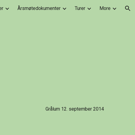
er
Årsmøtedokumenter
Turer
More
ion
Grålum 12. september 2014