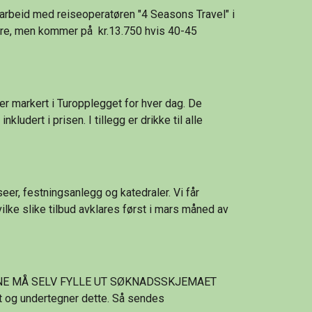
ere, men kommer på  kr.13.750 hvis 40-45 
 er markert i Turopplegget for hver dag. De 
udert i prisen. I tillegg er drikke til alle 
eer, festningsanlegg og katedraler. Vi får 
Hvilke slike tilbud avklares først i mars måned av 
LTAGERNE MÅ SELV FYLLE UT SØKNADSSKJEMAET 
t og undertegner dette. Så sendes