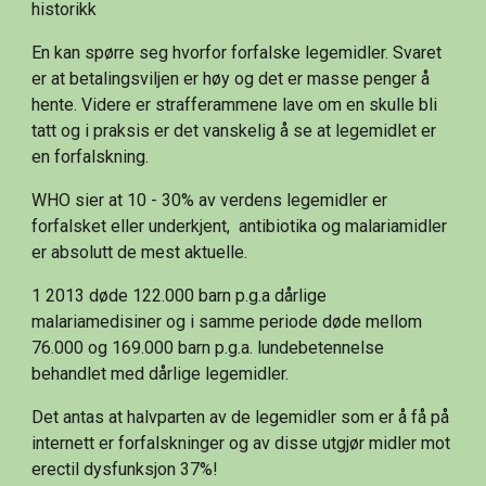
historikk
En kan spørre seg hvorfor forfalske legemidler. Svaret 
er at betalingsviljen er høy og det er masse penger å 
hente. Videre er strafferammene lave om en skulle bli 
tatt og i praksis er det vanskelig å se at legemidlet er 
en forfalskning.
WHO sier at 10 - 30% av verdens legemidler er 
forfalsket eller underkjent,  antibiotika og malariamidler 
er absolutt de mest aktuelle.
1 2013 døde 122.000 barn p.g.a dårlige 
malariamedisiner og i samme periode døde mellom 
76.000 og 169.000 barn p.g.a. lundebetennelse 
behandlet med dårlige legemidler.
Det antas at halvparten av de legemidler som er å få på 
internett er forfalskninger og av disse utgjør midler mot 
erectil dysfunksjon 37%!