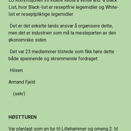
EU Kommisjonen vil videre vedta a White and  a Black 
List, hvor Black-list er reseptfrie legemidler og White-
list er reseptpliktige legemidler.
 Det er det enkelte lands ansvar å organisere dette, 
men det er industrien som må ta mesteparten av den 
økonomiske siden.
 Det var 23 medlemmer tilstede som fikk høre dette 
både spennende og skremmende fordraget.
 Hilsen
Armand Fjeld
    (sekr)
HØSTTUREN
Var planlagt som en tur til Lillehammer og omeng 2. til 